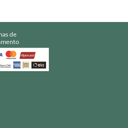
mas de
amento