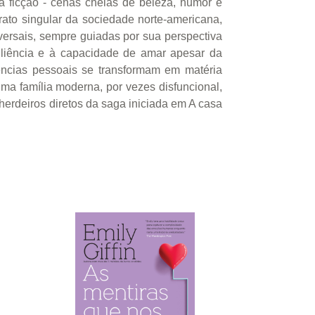
da ficção - cenas cheias de beleza, humor e
rato singular da sociedade norte-americana,
iversais, sempre guiadas por sua perspectiva
siliência e à capacidade de amar apesar da
ências pessoais se transformam em matéria
uma família moderna, por vezes disfuncional,
erdeiros diretos da saga iniciada em A casa