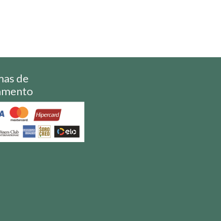
mas de
amento