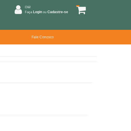
Olá!
Login
Cadastre-se
Faça
ou
Fale Conosco