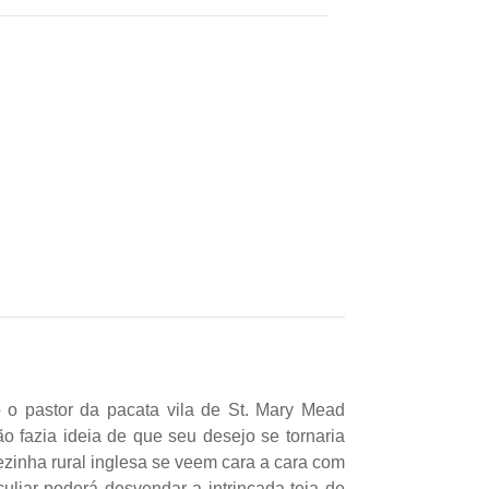
o pastor da pacata vila de St. Mary Mead
 fazia ideia de que seu desejo se tornaria
ezinha rural inglesa se veem cara a cara com
culiar poderá desvendar a intrincada teia de