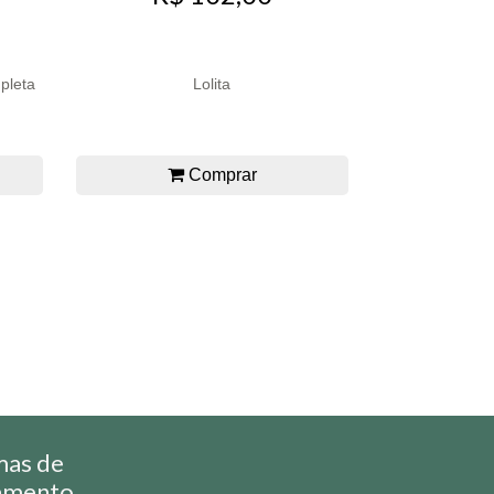
pleta
Lolita
Comprar
mas de
amento