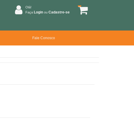
Olá!
Login
Cadastre-se
Faça
ou
Fale Conosco