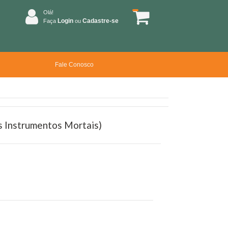
Olá!
Login
Cadastre-se
Faça
ou
Fale Conosco
s Instrumentos Mortais)