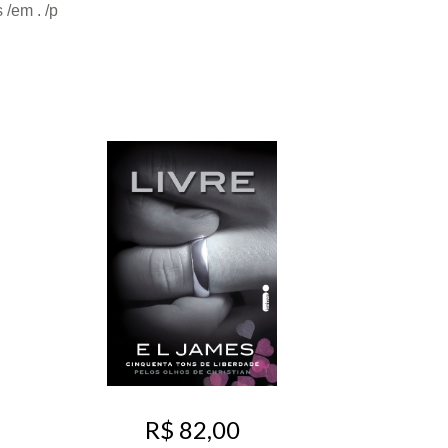
/em . /p
R$ 82,00