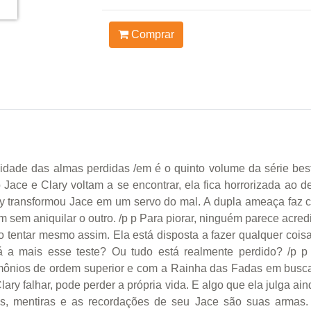
Comprar
idade das almas perdidas /em é o quinto volume da série best
ace e Clary voltam a se encontrar, ela fica horrorizada ao d
ry transformou Jace em um servo do mal. A dupla ameaça faz c
 sem aniquilar o outro. /p p Para piorar, ninguém parece acredi
o tentar mesmo assim. Ela está disposta a fazer qualquer coi
á a mais esse teste? Ou tudo está realmente perdido? /p 
ônios de ordem superior e com a Rainha das Fadas em busca d
ry falhar, pode perder a própria vida. E algo que ela julga ain
 mentiras e as recordações de seu Jace são suas armas. /p