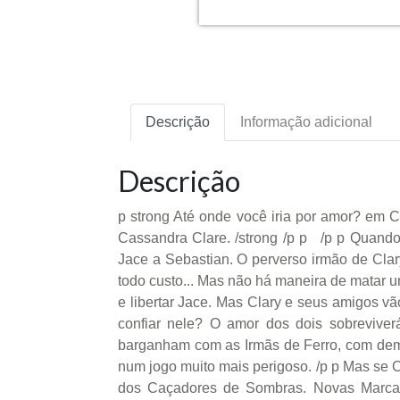
Descrição
Informação adicional
Descrição
p strong Até onde você iria por amor? em C
Cassandra Clare. /strong /p p /p p Quando J
Jace a Sebastian. O perverso irmão de Cla
todo custo... Mas não há maneira de matar um
e libertar Jace. Mas Clary e seus amigos vã
confiar nele? O amor dos dois sobreviver
barganham com as Irmãs de Ferro, com dem
num jogo muito mais perigoso. /p p Mas se Cla
dos Caçadores de Sombras. Novas Marcas,