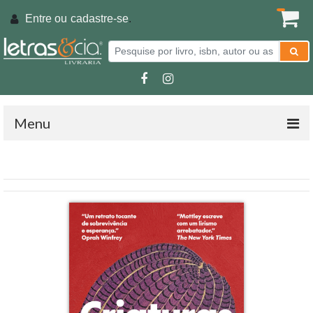
Entre ou
cadastre-se
.
Menu