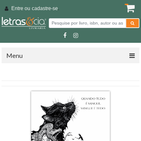
Entre ou
cadastre-se
.
Menu