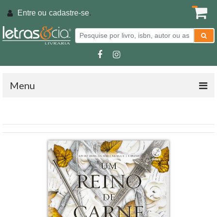
Entre ou
cadastre-se
.
Menu