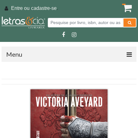
Entre ou
cadastre-se
.
Menu