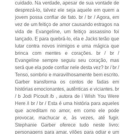
cuidado. Na verdade, apesar de sua vontade de
desprezá-lo, talvez ele seja aquele em quem a
jovem possa confiar de fato. br / br / Agora, em
vez de um feitiço de amor causando estragos na
vida de Evangeline, um feitiço assassino foi
lançado. E para quebrá-lo, ela e Jacks terão que
lutar contra novos inimigos e uma mágica que
brinca com mentes e corações. br / br /
Evangeline sempre seguiu seu coração, mas
será que ela pode confiar nele desta vez? br / br /
Tenso, sombrio e maravilhosamente bem escrito.
Garber transforma os contos de fadas em
histórias emocionantes, autênticas e viciantes. br
/ b Jodi Picoult /b , autora de i Wish You Were
Here /i br / br / Esta é uma história para aqueles
que acreditam no amor, em como ele pode
provocar, machucar e, às vezes, até fugir.
Stephanie Garber oferece tudo neste livro:
personagens para amar, vilões para odiar e um