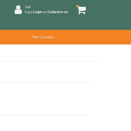
Olá!
Login
Cadastre-se
Faça
ou
Fale Conosco