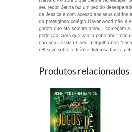
Harvard - o sonho que Jenna viu escapar po
seu redor, Jenna faz um pedido desesperado:
de Jessica e com acesso aos seus diários e
do prestigioso colégio Havenwood não é ex
garoto que ela sempre amou - começam a es
perfeição. Será que vale a pena abrir mão 
não sou Jessica Chen mergulha nas tens
reflexivo sobre a difícil e dolorosa busca pel
Produtos relacionados