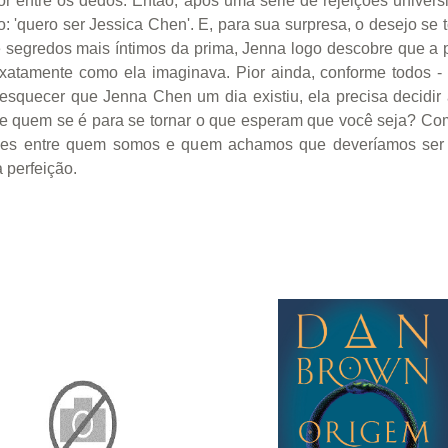
r entre os dedos. Então, após uma série de rejeições univers
 'quero ser Jessica Chen'. E, para sua surpresa, o desejo se t
 segredos mais íntimos da prima, Jenna logo descobre que a 
atamente como ela imaginava. Pior ainda, conforme todos - i
quecer que Jenna Chen um dia existiu, ela precisa decidir at
de quem se é para se tornar o que esperam que você seja? Com
ões entre quem somos e quem achamos que deveríamos ser -
a perfeição.