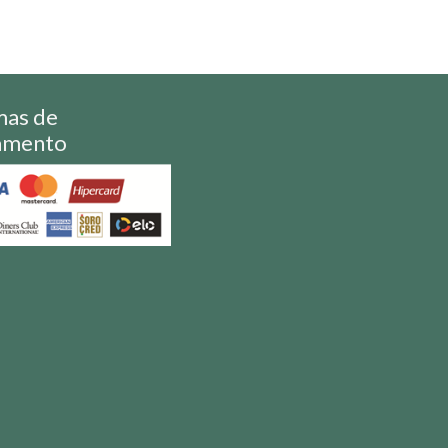
mas de
amento