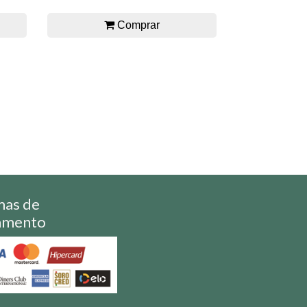
Comprar
mas de
amento