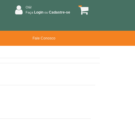
Olá!
Login
Cadastre-se
Faça
ou
Fale Conosco