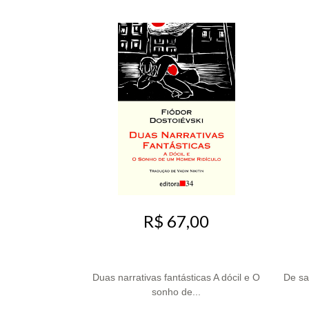
R$ 67,00
Duas narrativas fantásticas A dócil e O
De sa
sonho de...