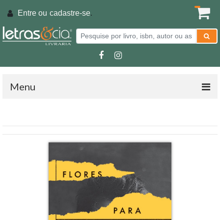
Entre ou
cadastre-se
.
Menu