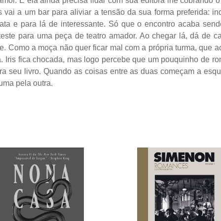
amor. E ela ainda precisa lidar com sua editora lhe cobrando 
ris vai a um bar para aliviar a tensão da sua forma preferid
ta e para lá de interessante. Só que o encontro acaba sendo
teste para uma peça de teatro amador. Ao chegar lá, dá de 
upe. Como a moça não quer ficar mal com a própria turma, que a
da. Iris fica chocada, mas logo percebe que um pouquinho de r
ra seu livro. Quando as coisas entre as duas começam a esqu
uma pela outra.