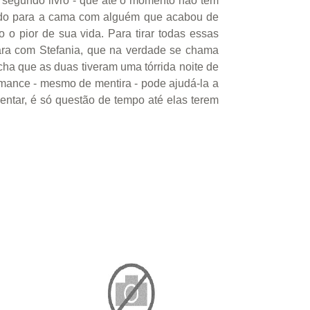
o segundo livro - que até o momento não tem
a: indo para a cama com alguém que acabou de
 o pior de sua vida. Para tirar todas essas
cara com Stefania, que na verdade se chama
cha que as duas tiveram uma tórrida noite de
omance - mesmo de mentira - pode ajudá-la a
entar, é só questão de tempo até elas terem