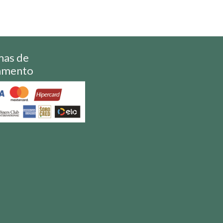
mas de
amento