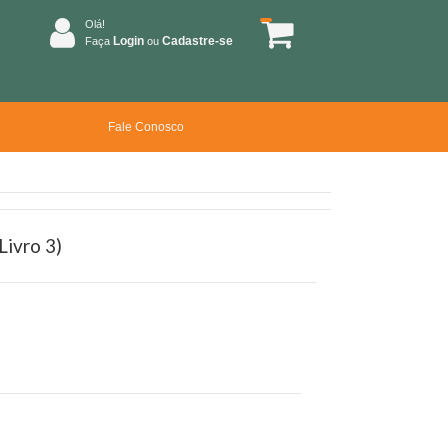
Olá!
Login
Cadastre-se
Faça
ou
Fale Conosco
Livro 3)