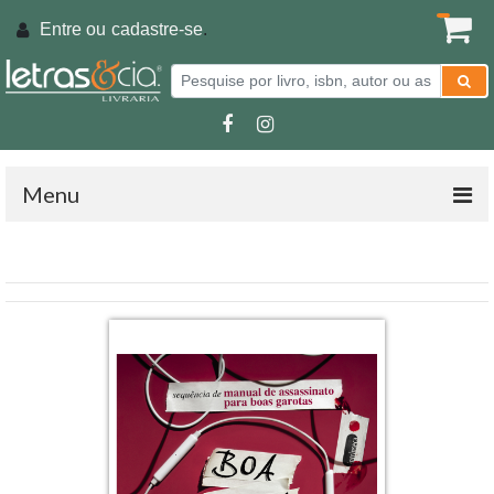
Entre ou
cadastre-se
.
Menu