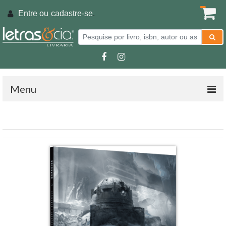
Entre ou
cadastre-se
.
Menu