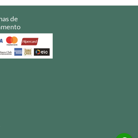
mas de
amento
S