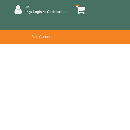
Olá!
Login
Cadastre-se
Faça
ou
Fale Conosco