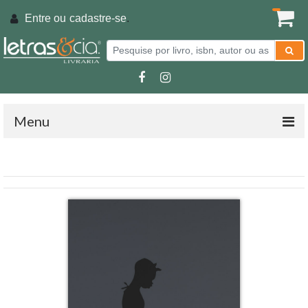
Entre ou
cadastre-se
.
Menu