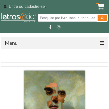
Entre ou
cadastre-se
.
Menu