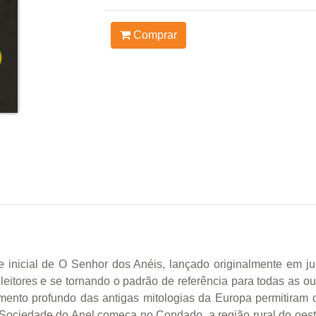
Comprar
e inicial de O Senhor dos Anéis, lançado originalmente em ju
eitores e se tornando o padrão de referência para todas as o
imento profundo das antigas mitologias da Europa permitiram 
 A Sociedade do Anel começa no Condado, a região rural do oes