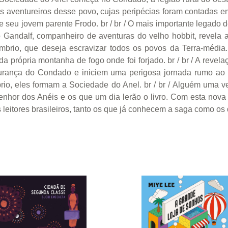
ros aventureiros desse povo, cujas peripécias foram contadas 
 seu jovem parente Frodo. br / br / O mais importante legado 
go Gandalf, companheiro de aventuras do velho hobbit, revela 
rio, que deseja escravizar todos os povos da Terra-média
a própria montanha de fogo onde foi forjado. br / br / A rev
urança do Condado e iniciem uma perigosa jornada rumo ao le
io, eles formam a Sociedade do Anel. br / br / Alguém uma ve
enhor dos Anéis e os que um dia lerão o livro. Com esta nova
 leitores brasileiros, tanto os que já conhecem a saga como os