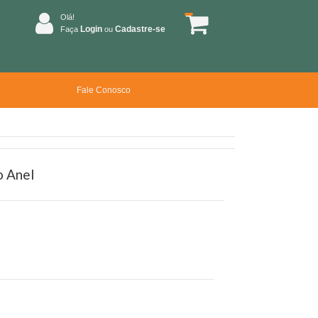
Olá!
Login
Cadastre-se
Faça
ou
Fale Conosco
o Anel