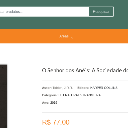
Pesquisar
Areas
O Senhor dos Anéis: A Sociedade d
Autor:
Tolkien, J.R.R.
|
Editora:
HARPER COLLINS
Categoria:
LITERATURA ESTRANGEIRA
Ano:
2019
R$ 77,00