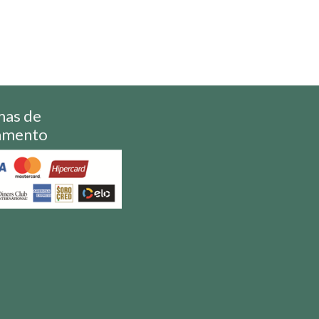
mas de
amento