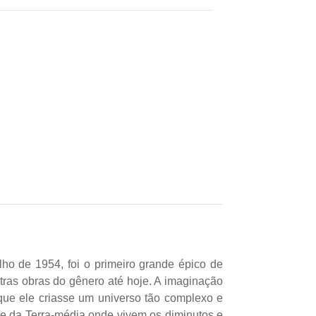
lho de 1954, foi o primeiro grande épico de
utras obras do gênero até hoje. A imaginação
que ele criasse um universo tão complexo e
te da Terra-média onde vivem os diminutos e