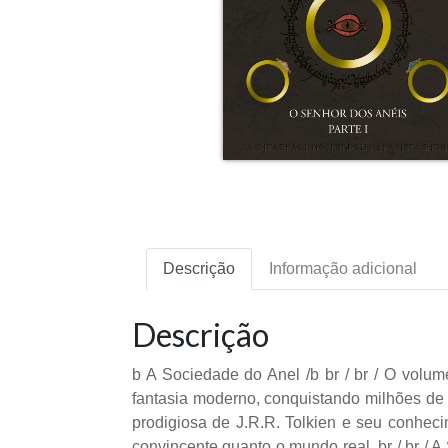
Descrição
Informação adicional
Descrição
b A Sociedade do Anel /b br / br / O volum
fantasia moderno, conquistando milhões de l
prodigiosa de J.R.R. Tolkien e seu conhec
convincente quanto o mundo real. br / br /