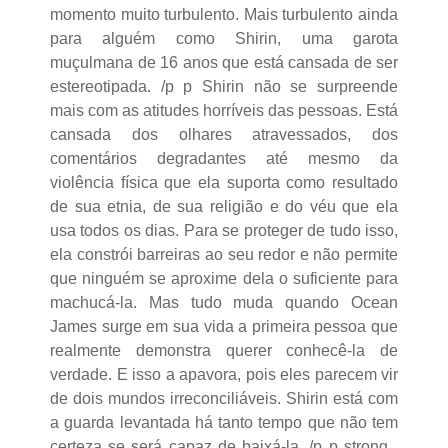
momento muito turbulento. Mais turbulento ainda
para alguém como Shirin, uma garota
muçulmana de 16 anos que está cansada de ser
estereotipada. /p p Shirin não se surpreende
mais com as atitudes horríveis das pessoas. Está
cansada dos olhares atravessados, dos
comentários degradantes até mesmo da
violência física que ela suporta como resultado
de sua etnia, de sua religião e do véu que ela
usa todos os dias. Para se proteger de tudo isso,
ela constrói barreiras ao seu redor e não permite
que ninguém se aproxime dela o suficiente para
machucá-la. Mas tudo muda quando Ocean
James surge em sua vida a primeira pessoa que
realmente demonstra querer conhecê-la de
verdade. E isso a apavora, pois eles parecem vir
de dois mundos irreconciliáveis. Shirin está com
a guarda levantada há tanto tempo que não tem
certeza se será capaz de baixá-la. /p p strong