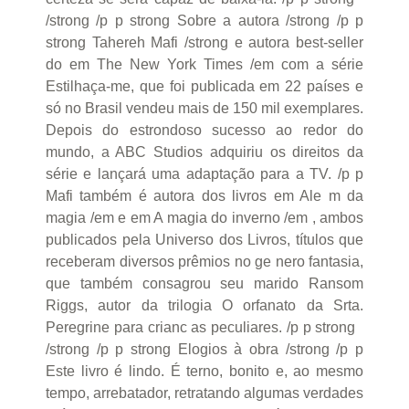
/strong /p p strong Sobre a autora /strong /p p
strong Tahereh Mafi /strong e autora best-seller
do em The New York Times /em com a série
Estilhaça-me, que foi publicada em 22 países e
só no Brasil vendeu mais de 150 mil exemplares.
Depois do estrondoso sucesso ao redor do
mundo, a ABC Studios adquiriu os direitos da
série e lançará uma adaptação para a TV. /p p
Mafi também é autora dos livros em Ale m da
magia /em e em A magia do inverno /em , ambos
publicados pela Universo dos Livros, títulos que
receberam diversos prêmios no ge nero fantasia,
que também consagrou seu marido Ransom
Riggs, autor da trilogia O orfanato da Srta.
Peregrine para crianc as peculiares. /p p strong
/strong /p p strong Elogios à obra /strong /p p
Este livro é lindo. É terno, bonito e, ao mesmo
tempo, arrebatador, retratando algumas verdades