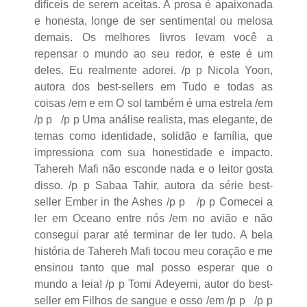
difíceis de serem aceitas. A prosa é apaixonada
e honesta, longe de ser sentimental ou melosa
demais. Os melhores livros levam você a
repensar o mundo ao seu redor, e este é um
deles. Eu realmente adorei. /p p Nicola Yoon,
autora dos best-sellers em Tudo e todas as
coisas /em e em O sol também é uma estrela /em
/p p /p p Uma análise realista, mas elegante, de
temas como identidade, solidão e família, que
impressiona com sua honestidade e impacto.
Tahereh Mafi não esconde nada e o leitor gosta
disso. /p p Sabaa Tahir, autora da série best-
seller Ember in the Ashes /p p /p p Comecei a
ler em Oceano entre nós /em no avião e não
consegui parar até terminar de ler tudo. A bela
história de Tahereh Mafi tocou meu coração e me
ensinou tanto que mal posso esperar que o
mundo a leia! /p p Tomi Adeyemi, autor do best-
seller em Filhos de sangue e osso /em /p p /p p