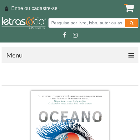
Entre ou
cadastre-se
.
Menu