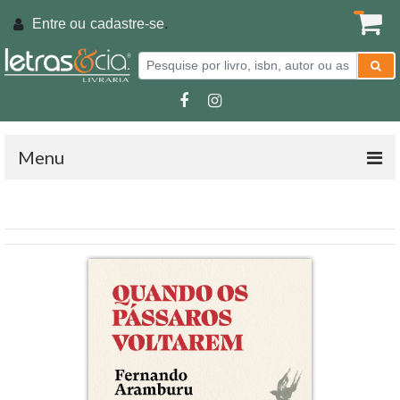
Entre ou
cadastre-se
.
Menu