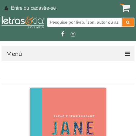
Entre ou
cadastre-se
.
Menu