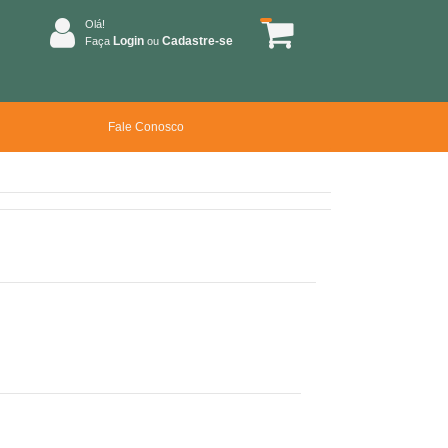
Olá!
Login
Cadastre-se
Faça
ou
Fale Conosco