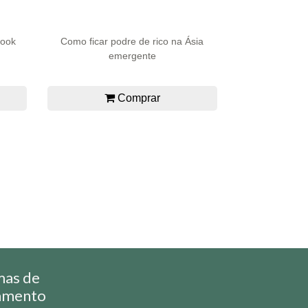
book
Como ficar podre de rico na Ásia
emergente
Comprar
mas de
amento