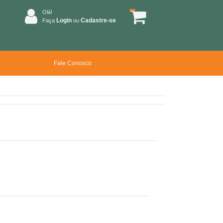
Olá!
Login
Cadastre-se
Faça
ou
Fale Conosco