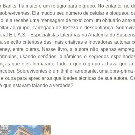
 Banks, há muito é um refúgio para o grupo. No entanto, no d
os sobreviventes. Ela mudou seu número de celular e bloqueou o
nião, ela recebe uma mensagem de texto com um obituário anexa
ltar ao grupo, carregada de tristeza e desconfiança. Sobrevi
cial E.L.A.S. - Especialistas Literárias na Anatomia do Suspe
a seleção criteriosa das mais criativas e inovadoras autora
eeney, entre outras. Nesse livro, a autora não apenas empre
fórmulas, usando cenários, dinâmicas e segredos espelhad
anças que eles formaram. Tudo o que o grupo achava que já 
rceber. Sobreviventes é um thriller arrepiante, uma obra-prima
 e outra para apreciar as qualidades técnicas de sua autora. C
erá que estavam falando a verdade?