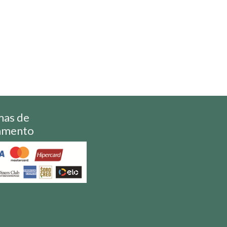
mas de
amento