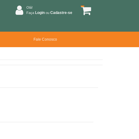
Olá!
Login
Cadastre-se
Faça
ou
Fale Conosco