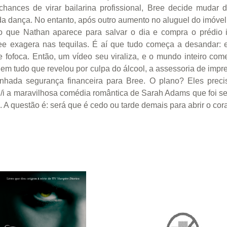
nces de virar bailarina profissional, Bree decide mudar 
da dança. No entanto, após outro aumento no aluguel do imóvel,
o que Nathan aparece para salvar o dia e compra o prédio i
ree exagera nas tequilas. É aí que tudo começa a desandar:
e fofoca. Então, um vídeo seu viraliza, e o mundo inteiro c
r em tudo que revelou por culpa do álcool, a assessoria de imp
onhada segurança financeira para Bree. O plano? Eles preci
, /i a maravilhosa comédia romântica de Sarah Adams que foi 
. A questão é: será que é cedo ou tarde demais para abrir o cor