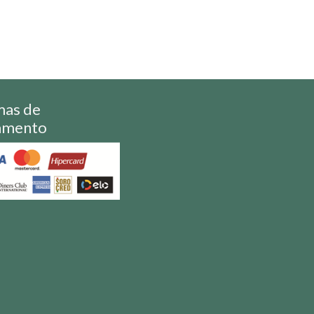
mas de
amento