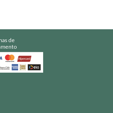
mas de
amento