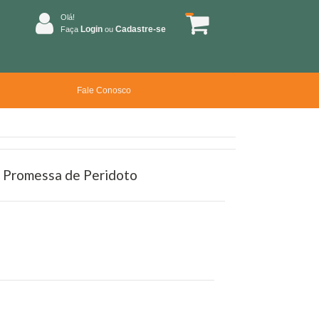
Olá!
Login
Cadastre-se
Faça
ou
Fale Conosco
 A Promessa de Peridoto