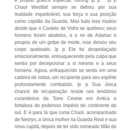
e projeto gráfico especial. /strong /p p /p p
Chaol Westfall sempre se definiu por sua
lealdade inquebrável, sua força e sua posição
como capitão da Guarda. Mas tudo isso mudou
desde que o Castelo de Vidro se quebrou; seus
homens foram abatidos, e o rei de Adarlan o
poupou de um golpe de morte, mas deixou seu
corpo quebrado. /p p Ele foi despedaçado
emocionalmente, enlouquecendo pela culpa que
sentia por decepcionar a si mesmo e a seus
homens. Agora, enfraquecido se senta em uma
cadeira de rodas, um recipiente para seu espírito
profundamente combalido. /p p Sua única
chance de recuperação reside nos lendários
curandeiros da Torre Cesme em Antica a
fortaleza do poderoso império do continente do
sul. E é para lá que ruma Chaol, acompanhado
de Nesryn, a única mulher na Guarda Real e sua
nova capitã, depois de ter sido nomeado Mão do