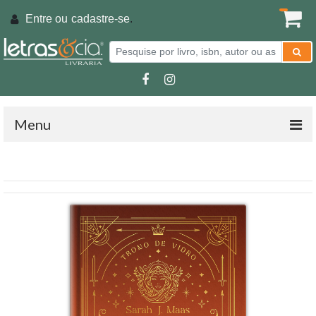
Entre ou
cadastre-se
.
Menu