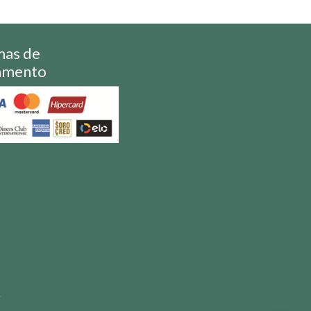
mas de
amento
S