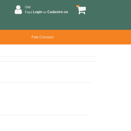
Olá!
Login
Cadastre-se
Faça
ou
Fale Conosco