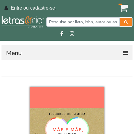
Entre ou
cadastre-se
.
Menu