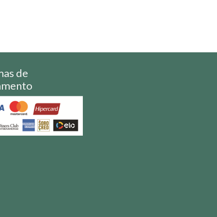
mas de
amento