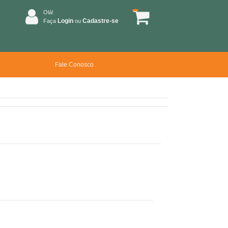
Olá!
Login
Cadastre-se
Faça
ou
Fale Conosco