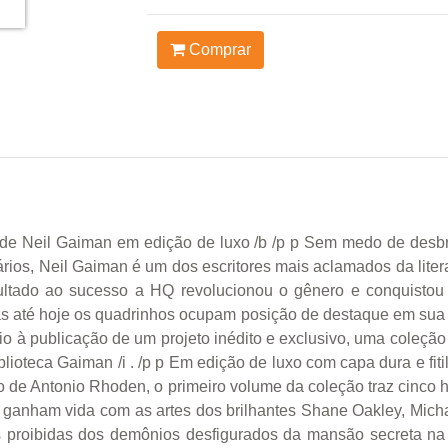
Comprar
s de Neil Gaiman em edição de luxo /b /p p Sem medo de desb
nários, Neil Gaiman é um dos escritores mais aclamados da liter
pultado ao sucesso a HQ revolucionou o gênero e conquistou
as até hoje os quadrinhos ocupam posição de destaque em sua v
cio à publicação de um projeto inédito e exclusivo, uma coleção
blioteca Gaiman /i . /p p Em edição de luxo com capa dura e fit
ico de Antonio Rhoden, o primeiro volume da coleção traz cinco
 ganham vida com as artes dos brilhantes Shane Oakley, Michael
 proibidas dos demônios desfigurados da mansão secreta na no