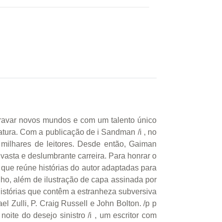
ravar novos mundos e com um talento único
atura. Com a publicação de i Sandman /i , no
 milhares de leitores. Desde então, Gaiman
asta e deslumbrante carreira. Para honrar o
 que reúne histórias do autor adaptadas para
ilho, além de ilustração de capa assinada por
 histórias que contêm a estranheza subversiva
 Zulli, P. Craig Russell e John Bolton. /p p
ite do desejo sinistro /i , um escritor com