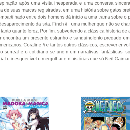
spiração após uma visita inesperada e uma conversa sincera 
de suas marcas registradas, em uma história sobre gatos pret
o compartilhado entre dois homens dá início a uma trama sobre 
 desaparecimento da srta. Finch /i , uma mulher que não se cha
tanto quanto feroz. Por fim, subvertendo a clássica história de
r encontra um presente estranho e sanguinolento pregado em s
mericanos, Coraline /i e tantos outros clássicos, escrever envol
 surreal e o cotidiano se unem em narrativas fantásticas, so
l e inesquecível e mergulhar em histórias que só Neil Gaiman 