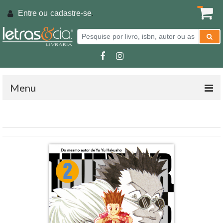
Entre ou
cadastre-se
.
Menu