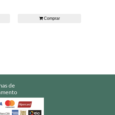
Comprar
mas de
amento