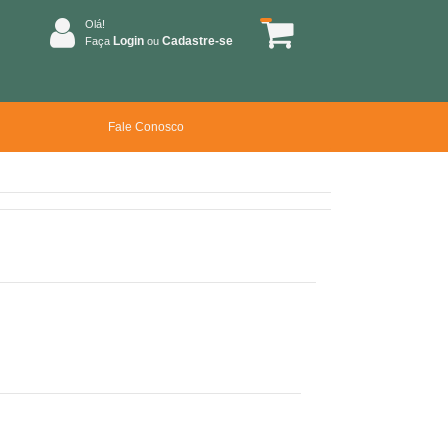
Olá!
Login
Cadastre-se
Faça
ou
Fale Conosco