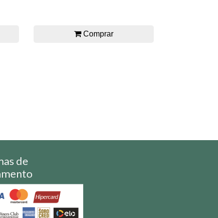
Comprar
mas de
amento