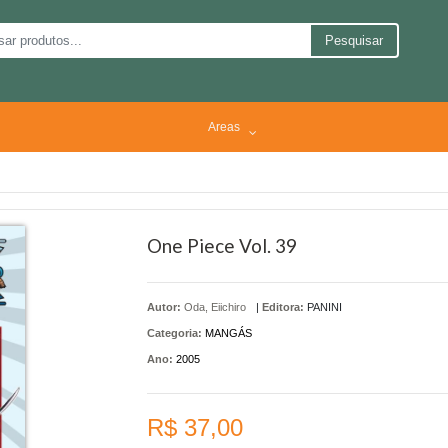
Pesquisar
Areas
One Piece Vol. 39
Autor:
Oda, Eiichiro
|
Editora:
PANINI
Categoria:
MANGÁS
Ano:
2005
R$ 37,00