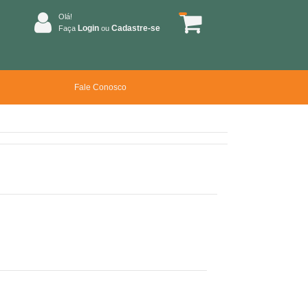
Olá!
Login
Cadastre-se
Faça
ou
Fale Conosco