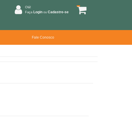
Olá!
Login
Cadastre-se
Faça
ou
Fale Conosco