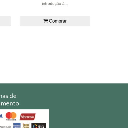
introdução à...
Comprar
mas de
amento