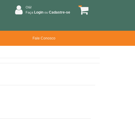
Olá!
Login
Cadastre-se
Faça
ou
Fale Conosco