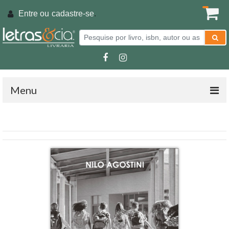
Entre ou
cadastre-se
.
Menu