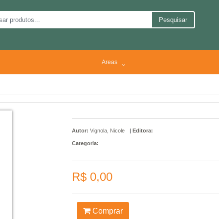
Pesquisar
Areas
Autor:
Vignola, Nicole
|
Editora:
Categoria:
R$ 0,00
Comprar