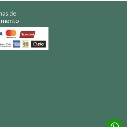
mas de
amento
S