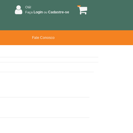
Olá!
Login
Cadastre-se
Faça
ou
Fale Conosco