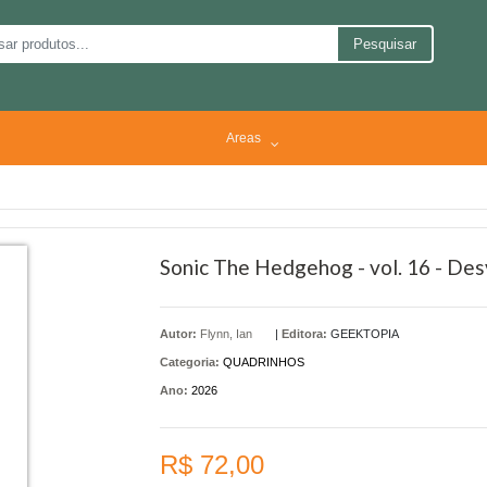
Pesquisar
Areas
Sonic The Hedgehog - vol. 16 - De
Autor:
Flynn, Ian
|
Editora:
GEEKTOPIA
Categoria:
QUADRINHOS
Ano:
2026
R$ 72,00