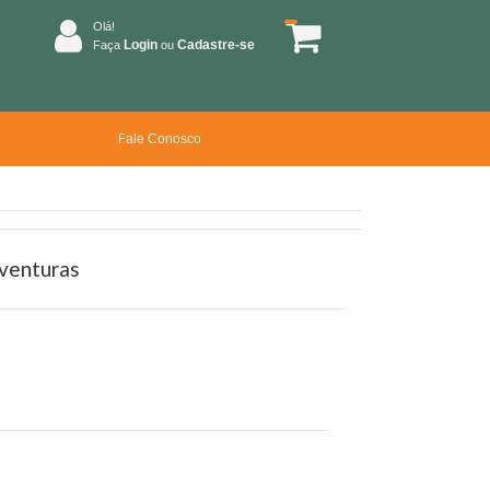
Olá!
Login
Cadastre-se
Faça
ou
Fale Conosco
sventuras