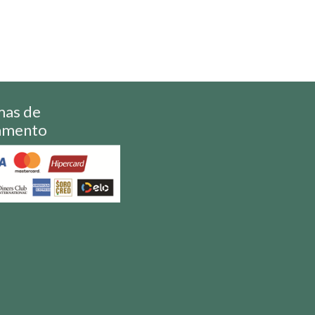
mas de
amento