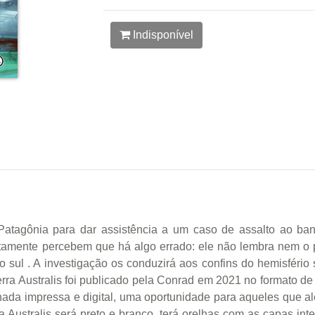
Indisponível
tagônia para dar assistência a um caso de assalto ao banc
atamente percebem que há algo errado: ele não lembra nem o
o sul . A investigação os conduzirá aos confins do hemisfério
ra Australis foi publicado pela Conrad em 2021 no formato de c
da impressa e digital, uma oportunidade para aqueles que alé
ustralis será preto e branco, terá orelhas com as capas inte