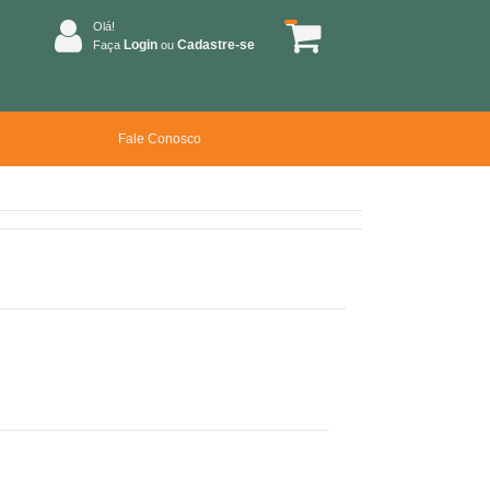
Olá!
Login
Cadastre-se
Faça
ou
Fale Conosco