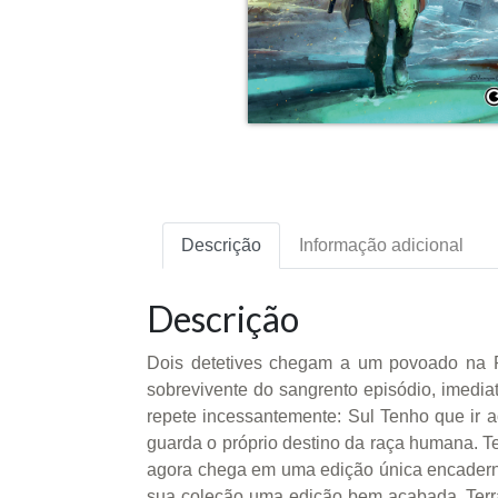
Descrição
Informação adicional
Descrição
Dois detetives chegam a um povoado na Pa
sobrevivente do sangrento episódio, imedi
repete incessantemente: Sul Tenho que ir a
guarda o próprio destino da raça humana. Ter
agora chega em uma edição única encaderna
sua coleção uma edição bem acabada. Terra A