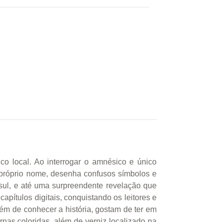
o local. Ao interrogar o amnésico e único
 próprio nome, desenha confusos símbolos e
 sul, e até uma surpreendente revelação que
apítulos digitais, conquistando os leitores e
m de conhecer a história, gostam de ter em
rnas coloridas, além de verniz localizado na