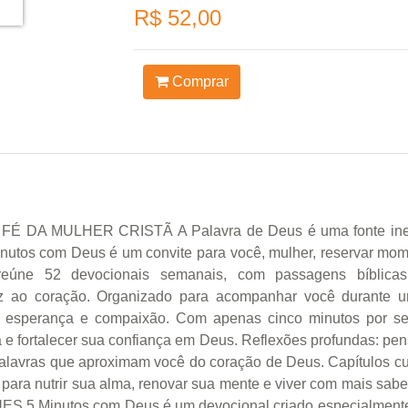
R$ 52,00
Comprar
 MULHER CRISTÃ A Palavra de Deus é uma fonte inesgot
Minutos com Deus é um convite para você, mulher, reservar mo
reúne 52 devocionais semanais, com passagens bíblicas 
z ao coração. Organizado para acompanhar você durante um
e, esperança e compaixão. Com apenas cinco minutos por sem
ma e fortalecer sua confiança em Deus. Reflexões profundas: p
alavras que aproximam você do coração de Deus. Capítulos curt
 para nutrir sua alma, renovar sua mente e viver com mais sabed
ES 5 Minutos com Deus é um devocional criado especialmente 