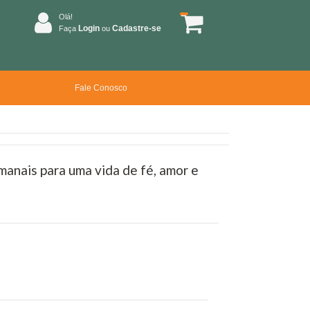
Olá!
Login
Cadastre-se
Faça
ou
Fale Conosco
anais para uma vida de fé, amor e