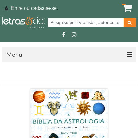
Entre ou
cadastre-se
.
Menu