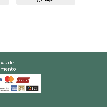
Comprar
mas de
amento