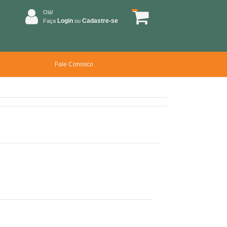
Olá!
Login
Cadastre-se
Faça
ou
Fale Conosco