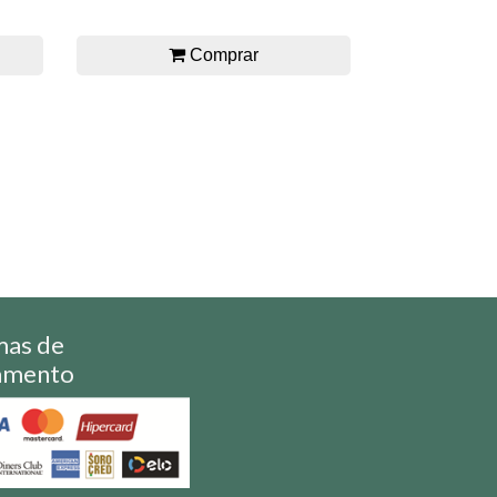
Comprar
mas de
amento