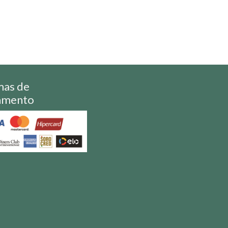
mas de
amento