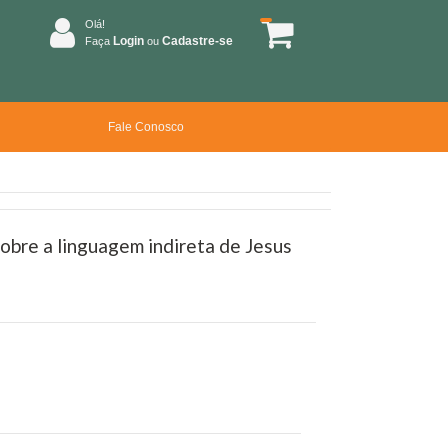
Olá!
Login
Cadastre-se
Faça
ou
Fale Conosco
obre a linguagem indireta de Jesus