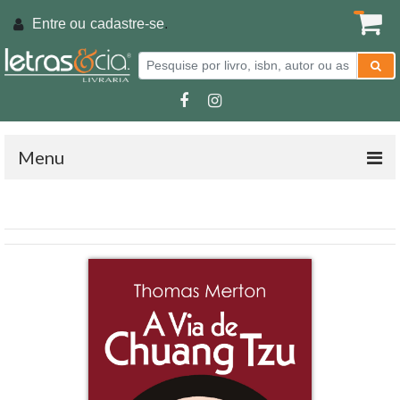
Entre ou
cadastre-se
.
Menu