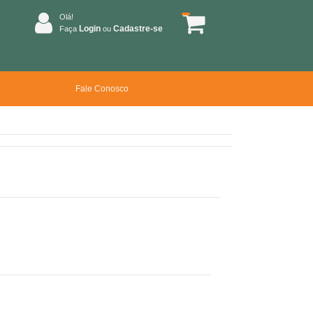
Olá!
Login
Cadastre-se
Faça
ou
Fale Conosco