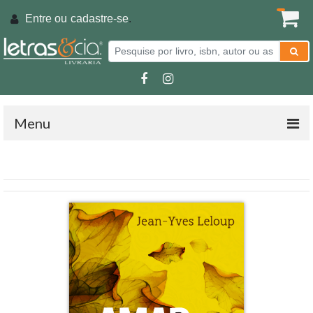
Entre ou
cadastre-se
.
Menu