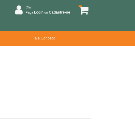
Olá!
Login
Cadastre-se
Faça
ou
Fale Conosco