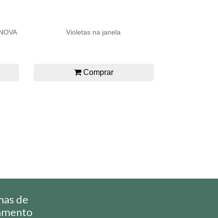
 NOVA
Violetas na janela
Comprar
mas de
amento