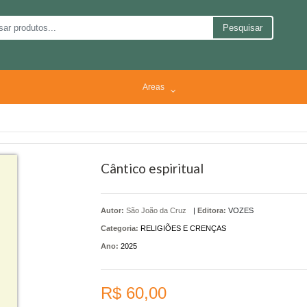
Pesquisar
Areas
Cântico espiritual
Autor:
São João da Cruz
|
Editora:
VOZES
Categoria:
RELIGIÕES E CRENÇAS
Ano:
2025
R$ 60,00