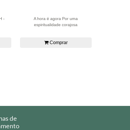
H -
A hora é agora Por uma
espiritualidade corajosa
Comprar
mas de
amento