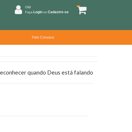
Olá!
Login
Cadastre-se
Faça
ou
Fale Conosco
reconhecer quando Deus está falando