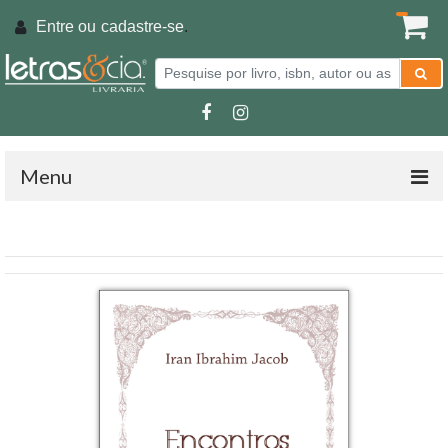
Entre ou
cadastre-se
.
Menu